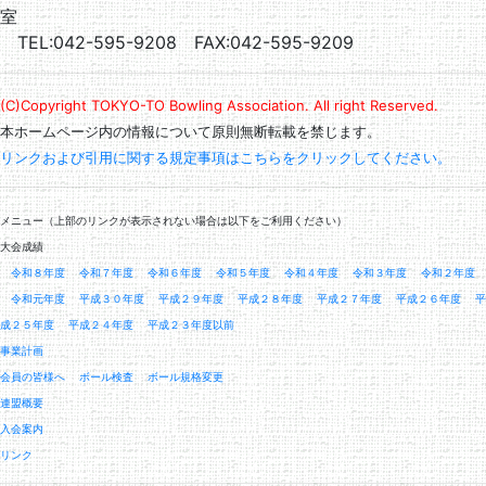
室
TEL:042-595-9208 FAX:042-595-9209
(C)Copyright TOKYO-TO Bowling Association. All right Reserved.
本ホームページ内の情報について原則無断転載を禁じます。
リンクおよび引用に関する規定事項はこちらをクリックしてください。
メニュー（上部のリンクが表示されない場合は以下をご利用ください）
大会成績
令和８年度
令和７年度
令和６年度
令和５年度
令和４年度
令和３年度
令和２年度
令和元年度
平成３０年度
平成２９年度
平成２８年度
平成２７年度
平成２６年度
平
成２５年度
平成２４年度
平成２３年度以前
事業計画
会員の皆様へ
ボール検査
ボール規格変更
連盟概要
入会案内
リンク