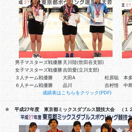
男子マスターズ戦優勝
天川陸(世田谷支部)
女子マスターズ戦優勝
吉田愛(立川支部)
３人チーム戦優勝
大田A
松原聡 本
６人チーム戦優勝
品川
吉村悟 中
成績表はこちらをクリック(PDF)
☆ 平成27年度 東京都ミックスダブルス競技大会 （１