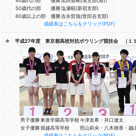
40歳代の部 優勝
黒田亜剛(港支部(港))
50歳代の部 優勝
塩瀬昭(新宿支部)
60歳以上の部 優勝
吉永哲哉(世田谷支部)
成績表はこちらをクリック(PDF)
☆ 平成27年度 東京都高校対抗ボウリング競技会 （１
男子優勝
東亜学園高等学校
今津友希・井口遼太
女子優勝
堀越高等学校
照山莉央・八木穂香・越
成績表はこちらをクリック(PDF)