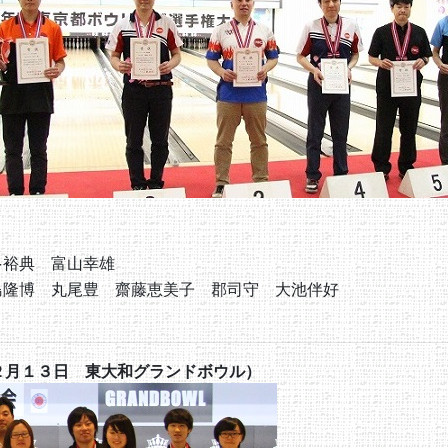
多裕典 富山幸雄
島隆博 丸尾豊 齋藤恵美子 郡司守 大池伴好
２月１３日 東大和グランドボウル）