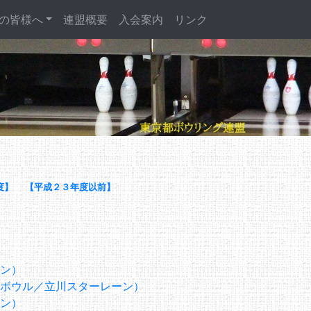
の皆様へ
連盟概要
入会案内
リンク
】
度】
【平成２３年度以前】
ン）
ボウル／立川スターレーン）
ン）