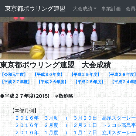
東京都ボウリング連盟
大会成績
事業計画
会員
東京都ボウリング連盟 大会成績
【令和元年度】
【平成３０年度】
【平成２９年度】
【平成２８年度
【平成２７年度】
【平成２６年度】
【平成２５年度】
【平成２４年
●平成２７年度(2015) ※敬称略
【本部月例】
２０１６年 ３月度 （ ３月２０日 高尾スターレー
２０１６年 ２月度 （ ２月２１日 トミコシ高島平
２０１６年 １月度 （ １月１７日 立川スターレー